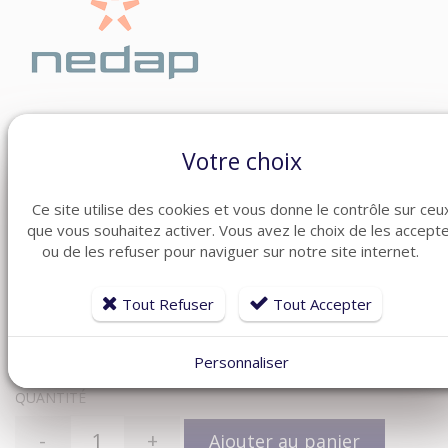
Votre choix
Documentation:
Ce site utilise des cookies et vous donne le contrôle sur ceu
que vous souhaitez activer. Vous avez le choix de les accept
Connectez-vous
ou
inscrivez-vous
pour voir les
ou de les refuser pour naviguer sur notre site internet.
documents
Tout Refuser
Tout Accepter
685,44 €
Personnaliser
QUANTITÉ
-
+
Ajouter au panier