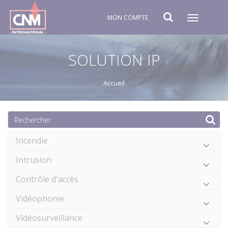
MON COMPTE
Toggle
navigat
SOLUTION IP
Accueil
Incendie
Intrusion
Contrôle d'accès
Vidéophonie
Vidéosurveillance