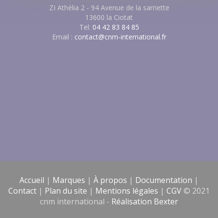
ZI Athélia 2 - 94 Avenue de la sarriette
13600 la Ciotat
Tel:
04 42 83 84 85
Email :
contact@cnm-international.fr
Accueil
|
Marques
|
À propos
|
Documentation
|
Contact
|
Plan du site
|
Mentions légales
|
CGV
© 2021
cnm international -
Réalisation Bexter