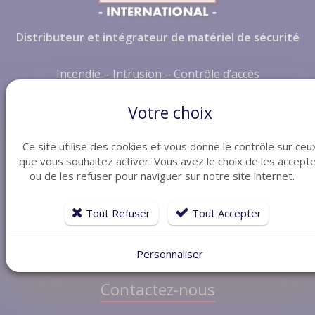
Distributeur et intégrateur de matériel de sécurité
Incendie – Intrusion – Contrôle d’accès
Vidéosurveillance – Audiovisuel – Supervision
Votre choix
Nos atouts
Ce site utilise des cookies et vous donne le contrôle sur ceu
que vous souhaitez activer. Vous avez le choix de les accept
Expertise technique
ou de les refuser pour naviguer sur notre site internet.
Réactivité
Tout Refuser
Tout Accepter
Services
Personnaliser
Garantie
Contactez-nous