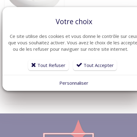
Votre choix
VOIR LE DÉTAIL
Ce site utilise des cookies et vous donne le contrôle sur ceu
FINSECUR
que vous souhaitez activer. Vous avez le choix de les accept
Sextant DOR
ou de les refuser pour naviguer sur notre site internet.
DET0011-FIN01
501,82 €
Tout Refuser
Tout Accepter
Personnaliser