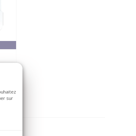
,28 €
ouhaitez
uer sur