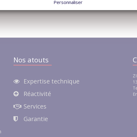
Personnaliser
Nos atouts
C
ZI
Expertise technique
13
Te
Réactivité
Em
e
Services
Garantie
n