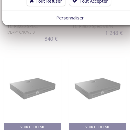
Tout Refuser
Tout Accepter
VOIR LE DÉTAIL
VOIR LE DÉTAIL
TIANDY
TIANDY
Personnaliser
TC-R3220
TC-R3820
TC-R3220 SPEC:
TC-R3820 Spec: I/B/N
I/B/P16/K/V3.0
1 248 €
840 €
VOIR LE DÉTAIL
VOIR LE DÉTAIL