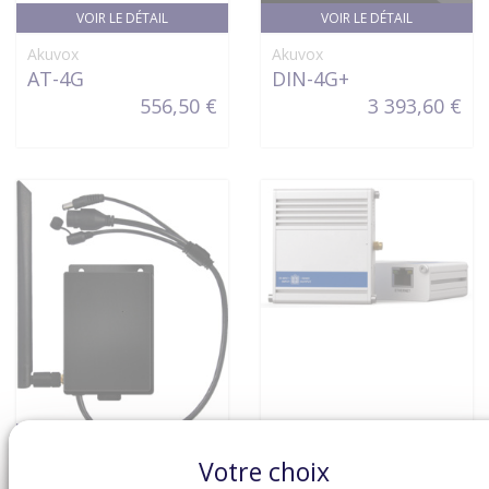
VOIR LE DÉTAIL
VOIR LE DÉTAIL
Akuvox
Akuvox
AT-4G
DIN-4G+
556,50 €
3 393,60 €
VOIR LE DÉTAIL
VOIR LE DÉTAIL
Votre choix
Akuvox
Akuvox