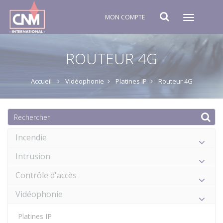
MON COMPTE
Toggle
navigat
ROUTEUR 4G
Accueil
Vidéophonie
Platines IP
Routeur 4G
Incendie
Intrusion
Contrôle d'accès
Vidéophonie
Platines IP