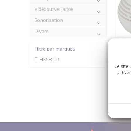
Vidéosurveillance
Sonorisation
Divers
Filtre par marques
FINSE
Calyp
FINSECUR
Ce site 
DETD
active