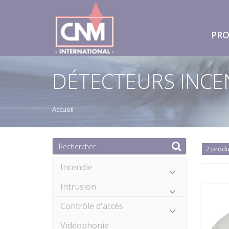
PRO
DÉTECTEURS INCE
Accueil
2 produ
Incendie
Intrusion
Contrôle d'accès
Vidéophonie