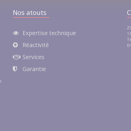
Nos atouts
C
ZI
Expertise technique
13
Te
Réactivité
Em
e
Services
Garantie
n