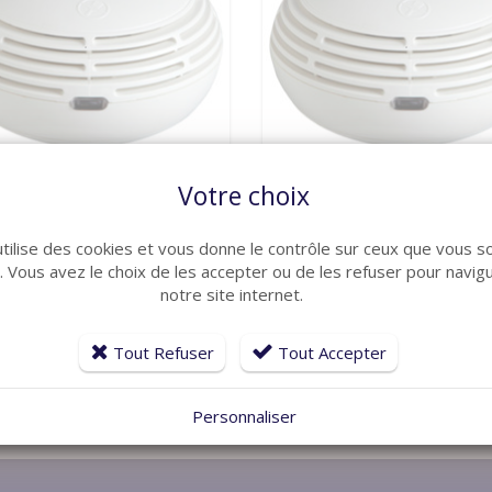
VOIR LE DÉTAIL
VOIR LE DÉTAIL
Votre choix
CUR
FINSECUR
so II
Calypso II R
utilise des cookies et vous donne le contrôle sur ceux que vous s
A200
DETAD201
r. Vous avez le choix de les accepter ou de les refuser pour navig
68,84 €
115
notre site internet.
Tout Refuser
Tout Accepter
Personnaliser