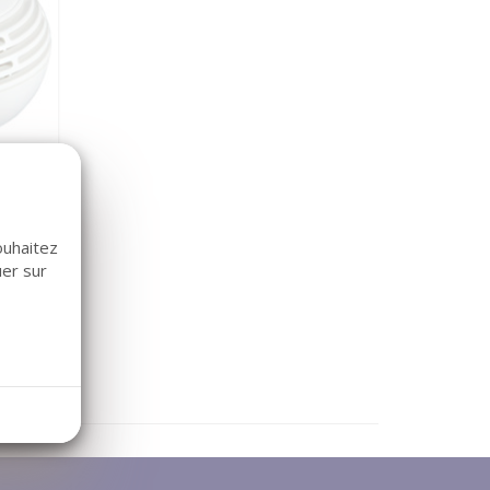
ouhaitez
uer sur
,18 €