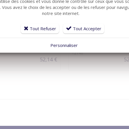
utilise des cookies et vous donne le contrôle sur ceux que vous s
r. Vous avez le choix de les accepter ou de les refuser pour navig
notre site internet.
Tout Refuser
Tout Accepter
VOIR LE DÉTAIL
VOIR LE DÉTAIL
IS
AXENDIS
Personnaliser
F Blanc
DSVAF Rouge
12146
52,14 €
52