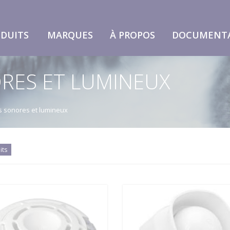
DUITS
MARQUES
À PROPOS
DOCUMENT
RES ET LUMINEUX
s sonores et lumineux
its