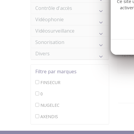
Ce site 
active
Contrôle d'accès
Vidéophonie
Vidéosurveillance
AXEND
Sonorisation
DSVA
Divers
12145
Filtre par marques
FINSECUR
0
NUGELEC
AXENDIS