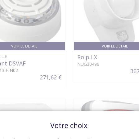
VOIR LE DÉTAIL
VOIR LE DÉTAIL
CUR
Rolp LX
ant DSVAF
NUG30496
13-FIN02
367
271,62 €
Votre choix