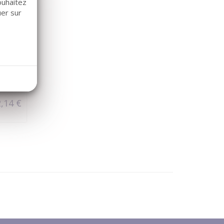
ouhaitez
uer sur
,14 €