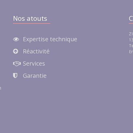
Nos atouts
C
ZI
Expertise technique
13
Te
Réactivité
Em
e
Services
Garantie
n