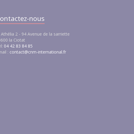
ontactez-nous
 Athélia 2 - 94 Avenue de la sarriette
600 la Ciotat
l:
04 42 83 84 85
ail :
contact@cnm-international.fr