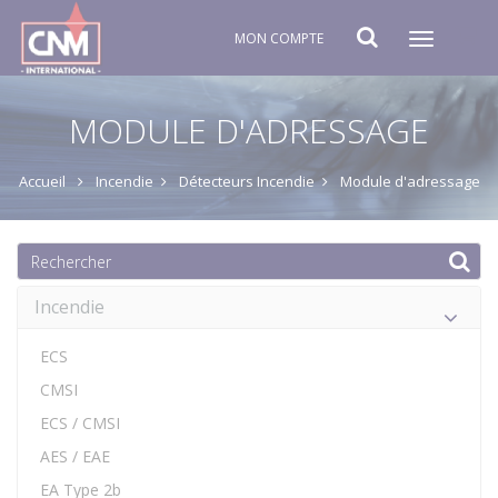
MON COMPTE
Toggle
navigat
MODULE D'ADRESSAGE
Accueil
Incendie
Détecteurs Incendie
Module d'adressage
Incendie
ECS
CMSI
ECS / CMSI
AES / EAE
EA Type 2b