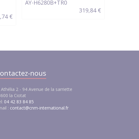
AY-H6280B+TR0
BEA
319,84 €
ACC0016-FI
,74 €
ontactez-nous
 Athélia 2 - 94 Avenue de la sarriette
600 la Ciotat
l:
04 42 83 84 85
ail :
contact@cnm-international.fr