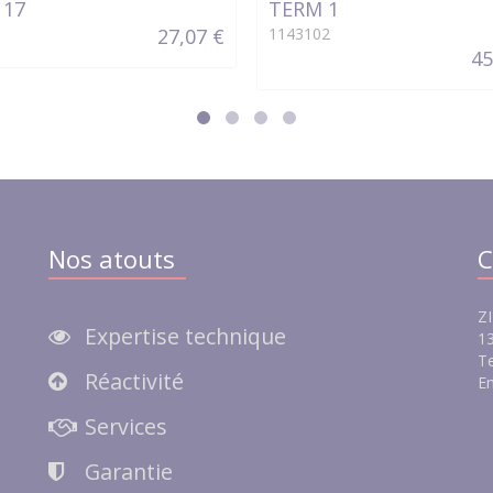
117
TERM 1
27,07 €
1143102
45
Nos atouts
C
ZI
Expertise technique
13
Te
Réactivité
Em
e
Services
Garantie