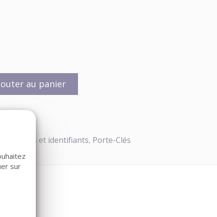
jouter au panier
ès
,
Badges et identifiants
,
Porte-Clés
ouhaitez
uer sur