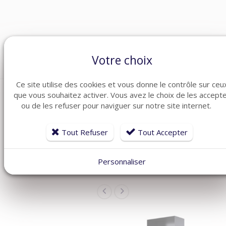
Catégories :
Contrôle d'accès
,
Lecteurs et Claviers
,
Lecteurs de badge
Votre choix
Ce site utilise des cookies et vous donne le contrôle sur ceu
que vous souhaitez activer. Vous avez le choix de les accept
ou de les refuser pour naviguer sur notre site internet.
Tout Refuser
Tout Accepter
ARTICLES CONNEXES
Dans la même famille de produits ménagers, découvrez
Personnaliser
également ces produits plébiscités par nos clients