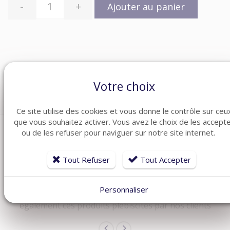
-
+
Ajouter au panier
Catégories :
Contrôle d'accès
,
Lecteurs et Claviers
,
Votre choix
Claviers
Ce site utilise des cookies et vous donne le contrôle sur ceu
que vous souhaitez activer. Vous avez le choix de les accept
ou de les refuser pour naviguer sur notre site internet.
Tout Refuser
Tout Accepter
ARTICLES CONNEXES
Personnaliser
Dans la même famille de produits ménagers, découvrez
également ces produits plébiscités par nos clients