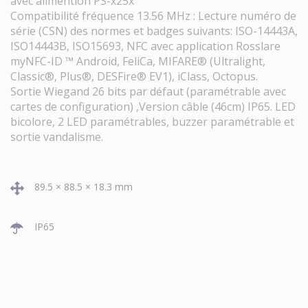
avec alimention PS-x25x
Compatibilité fréquence 13.56 MHz : Lecture numéro de
série (CSN) des normes et badges suivants: ISO-14443A,
ISO14443B, ISO15693, NFC avec application Rosslare
myNFC-ID ™ Android, FeliCa, MIFARE® (Ultralight,
Classic®, Plus®, DESFire® EV1), iClass, Octopus.
Sortie Wiegand 26 bits par défaut (paramétrable avec
cartes de configuration) ,Version câble (46cm) IP65. LED
bicolore, 2 LED paramétrables, buzzer paramétrable et
sortie vandalisme.
89.5 × 88.5 × 18.3 mm
IP65