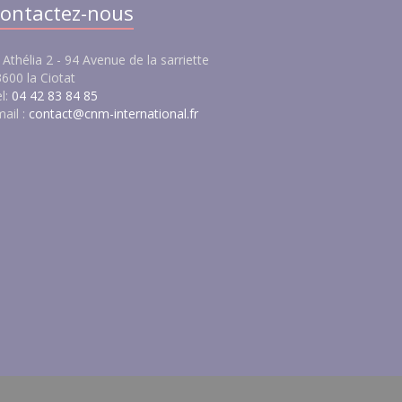
ontactez-nous
 Athélia 2 - 94 Avenue de la sarriette
600 la Ciotat
l:
04 42 83 84 85
ail :
contact@cnm-international.fr