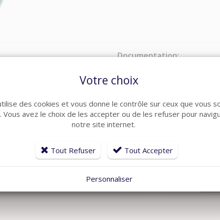
Documentation:
Votre choix
Connectez-vous
ou
inscriv
utilise des cookies et vous donne le contrôle sur ceux que vous s
r. Vous avez le choix de les accepter ou de les refuser pour navig
313,24 €
notre site internet.
Tout Refuser
Tout Accepter
QUANTITÉ
Personnaliser
-
+
A