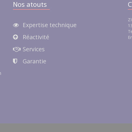
Nos atouts
C
ZI
Expertise technique
13
Te
Réactivité
Em
e
Services
Garantie
n