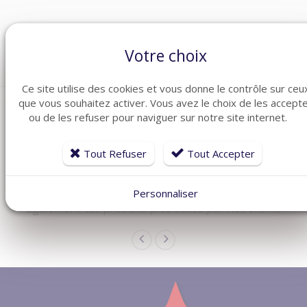
Catégories :
Contrôle d'accès
,
Verrouillage
,
Ventouses
Votre choix
Ce site utilise des cookies et vous donne le contrôle sur ceu
que vous souhaitez activer. Vous avez le choix de les accept
ou de les refuser pour naviguer sur notre site internet.
Tout Refuser
Tout Accepter
ARTICLES CONNEXES
Dans la même famille de produits ménagers, découvrez
Personnaliser
également ces produits plébiscités par nos clients