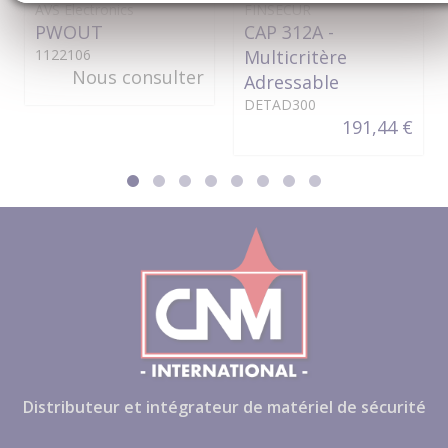
AVS Electronics
FINSECUR
PWOUT
CAP 312A -
1122106
Multicritère
Nous consulter
Adressable
DETAD300
191,44 €
Distributeur et intégrateur de matériel de sécurité