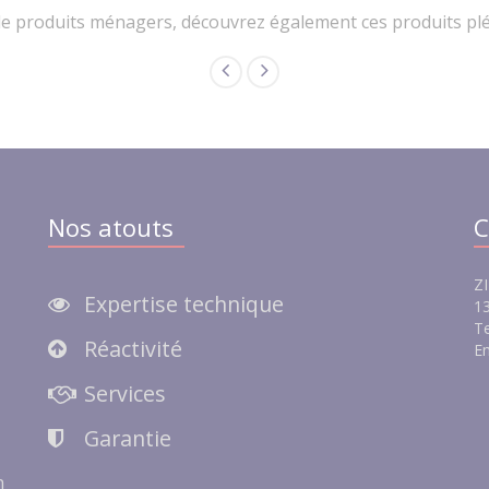
e produits ménagers, découvrez également ces produits pléb
Nos atouts
C
ZI
Expertise technique
13
Te
Réactivité
Em
e
Services
Garantie
n