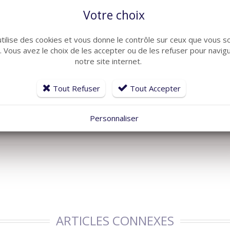
Votre choix
QUANTITÉ
utilise des cookies et vous donne le contrôle sur ceux que vous s
r. Vous avez le choix de les accepter ou de les refuser pour navig
-
+
A
notre site internet.
Tout Refuser
Tout Accepter
Catégories :
Contrôle d'acc
Personnaliser
ARTICLES CONNEXES