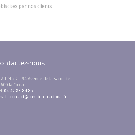
iscités par nos clients
ontactez-nous
 Athélia 2 - 94 Avenue de la sarriette
600 la Ciotat
l:
04 42 83 84 85
ail :
contact@cnm-international.fr