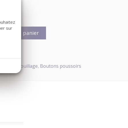
ouhaitez
uer sur
jouter au panier
ès
,
Déverrouillage
,
Boutons poussoirs