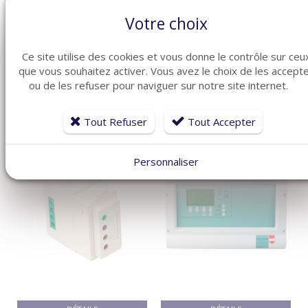
Votre choix
ARTICLES CONNEXES
Ce site utilise des cookies et vous donne le contrôle sur ceu
que vous souhaitez activer. Vous avez le choix de les accept
Dans la même famille de produits ménagers, découvrez
ou de les refuser pour naviguer sur notre site internet.
également ces produits plébiscités par nos clients
Tout Refuser
Tout Accepter
Personnaliser