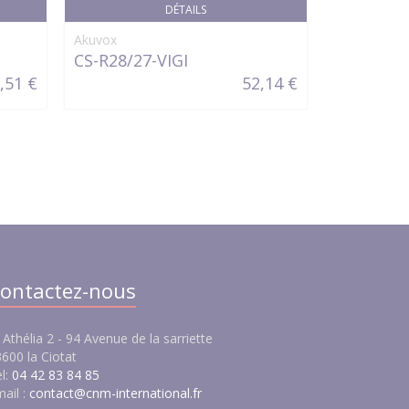
DÉTAILS
Akuvox
Akuvox
CS-R28/27-VIGI
R20A-S-1
,51 €
52,14 €
ontactez-nous
 Athélia 2 - 94 Avenue de la sarriette
600 la Ciotat
l:
04 42 83 84 85
ail :
contact@cnm-international.fr