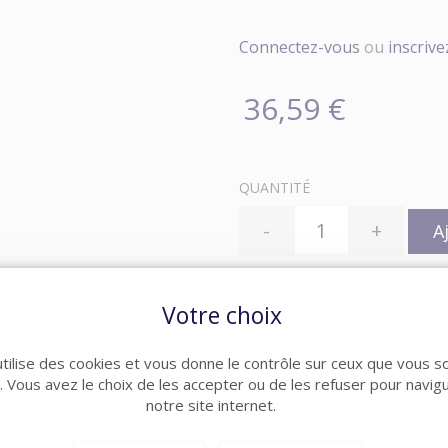
Connectez-vous
ou
inscriv
36,59 €
QUANTITÉ
-
+
A
Votre choix
Catégories :
Incendie
,
Détec
utilise des cookies et vous donne le contrôle sur ceux que vous s
r. Vous avez le choix de les accepter ou de les refuser pour navig
notre site internet.