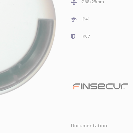
Ø68x25mm
IP41
IK07
Documentation: