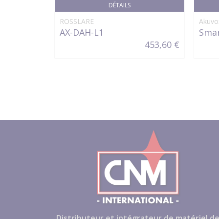
DÉTAILS
ROSSLARE
Akuvo
AX-DAH-L1
Smar
453,60 €
Distributeur et intégrateur de matériel d