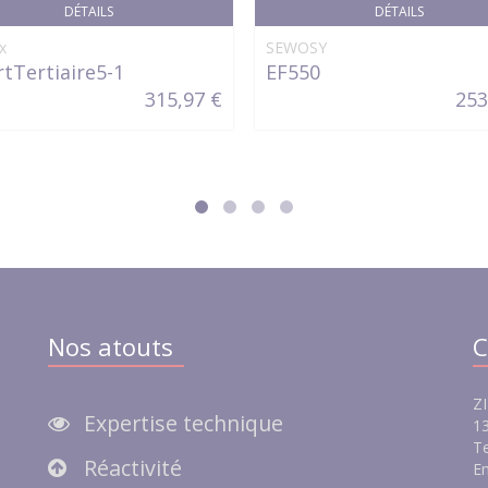
DÉTAILS
DÉTAILS
x
SEWOSY
tTertiaire5-1
EF550
315,97 €
253
Nos atouts
C
ZI
Expertise technique
13
Te
Réactivité
Em
e