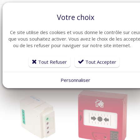
Votre choix
Ce site utilise des cookies et vous donne le contrôle sur ceu
que vous souhaitez activer. Vous avez le choix de les accept
ARTICLES CONNEXES
ou de les refuser pour naviguer sur notre site internet.
Dans la même famille de produits ménagers, découvrez
également ces produits plébiscités par nos clients
Tout Refuser
Tout Accepter
Personnaliser