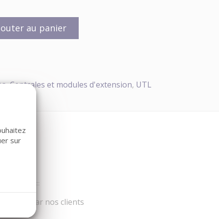
jouter au panier
ès
,
Centrales et modules d'extension
,
UTL
ouhaitez
uer sur
iscités par nos clients