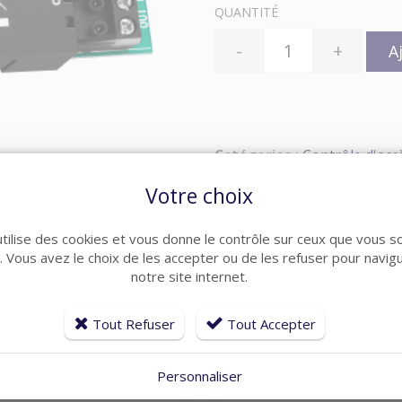
QUANTITÉ
-
+
A
Catégories :
Contrôle d'acc
Votre choix
utilise des cookies et vous donne le contrôle sur ceux que vous s
r. Vous avez le choix de les accepter ou de les refuser pour navig
notre site internet.
Tout Refuser
Tout Accepter
ARTICLES CONNEXES
e produits ménagers, découvrez également ces produits pléb
Personnaliser