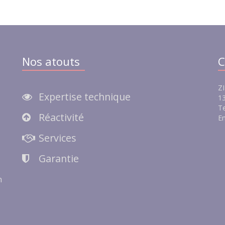
Nos atouts
C
ZI
Expertise technique
13
Te
Réactivité
Em
e
Services
Garantie
n