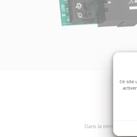
Ce site 
active
Dans la même famille d