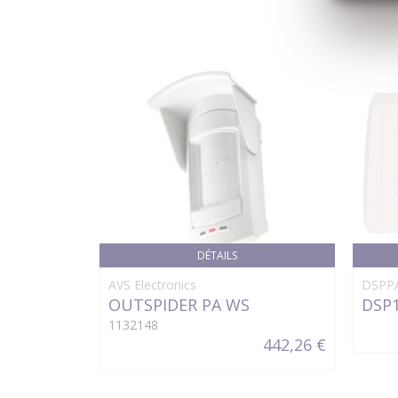
DÉTAILS
AVS Electronics
DSPP
OUTSPIDER PA WS
DSP
1132148
442,26 €