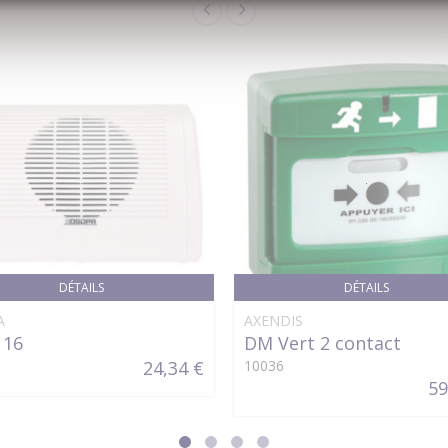
DÉTAILS
DÉTAILS
A
AXENDIS
116
DM Vert 2 contact
24,34 €
10036
59