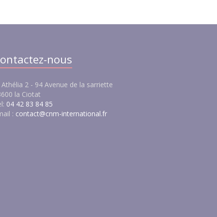
ontactez-nous
 Athélia 2 - 94 Avenue de la sarriette
600 la Ciotat
l:
04 42 83 84 85
ail :
contact@cnm-international.fr