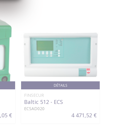
DÉTAILS
FINSECUR
AVS Electron
Baltic 512 - ECS
WING2 B
ECSAD020
1130120
,05 €
4 471,52 €