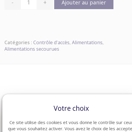
-
+
Ajouter au panier
Catégories :
Contrôle d'accès
,
Alimentations
,
Alimentations secourues
ARTICLES CONNEXES
Votre choix
Dans la même famille de produits ménagers, découvrez
également ces produits plébiscités par nos clients
Ce site utilise des cookies et vous donne le contrôle sur ceu
que vous souhaitez activer. Vous avez le choix de les accept