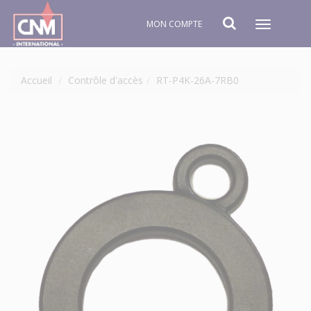
MON COMPTE
Toggle
navigat
Accueil
Contrôle d'accès
RT-P4K-26A-7RB0