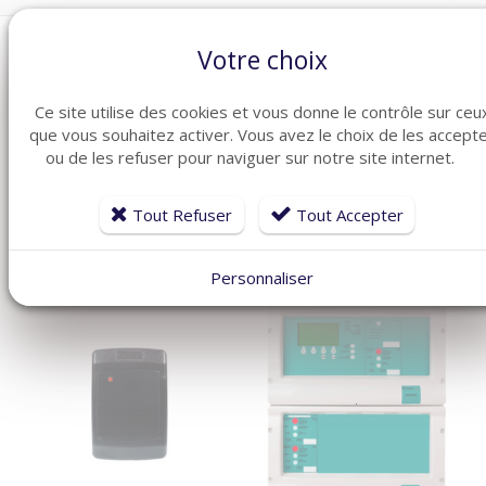
Votre choix
Ce site utilise des cookies et vous donne le contrôle sur ceu
que vous souhaitez activer. Vous avez le choix de les accept
ARTICLES CONNEXES
ou de les refuser pour naviguer sur notre site internet.
Dans la même famille de produits ménagers, découvrez
également ces produits plébiscités par nos clients
Tout Refuser
Tout Accepter
Personnaliser