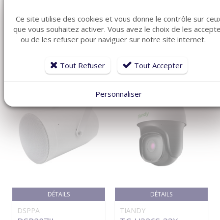
ARTICLES CONNEXES
Ce site utilise des cookies et vous donne le contrôle sur ceu
Dans la même famille de produits ménagers, découvrez
que vous souhaitez activer. Vous avez le choix de les accept
également ces produits plébiscités par nos clients
ou de les refuser pour naviguer sur notre site internet.
Tout Refuser
Tout Accepter
Personnaliser
DÉTAILS
DÉTAILS
DSPPA
TIANDY