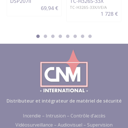
DSP207II
TC-H326S-33X
69,94 €
TC-H326S-33X/I/E/A
1 728 €
Distributeur et intégrateur de matériel de sécurité
Incendie – Intrusion – Contrôle d’accès
Vidéosurveillance – Audiovisuel – Supervision