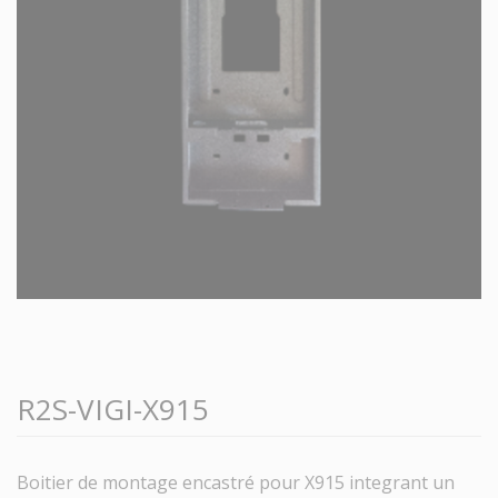
R2S-VIGI-X915
Boitier de montage encastré pour X915 integrant un