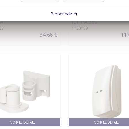
VOIR LE DÉTAIL
VOIR LE DÉTAIL
Personnaliser
ectronics
AVS Electronics
PA
JET PA 360
33
1130159
34,66 €
117
VOIR LE DÉTAIL
VOIR LE DÉTAIL