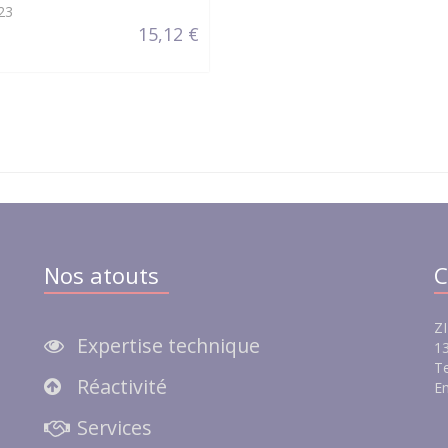
23
15,12 €
Nos atouts
C
ZI
Expertise technique
13
Te
Réactivité
Em
e
Services