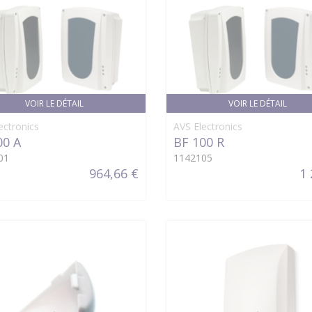
VOIR LE DÉTAIL
VOIR LE DÉTAIL
ectronics
AVS Electronics
00 A
BF 100 R
01
1142105
964,66 €
1 