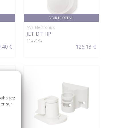
VOIR LE DÉTAIL
AVS Electronics
JET DT HP
1130143
,40 €
126,13 €
ouhaitez
uer sur