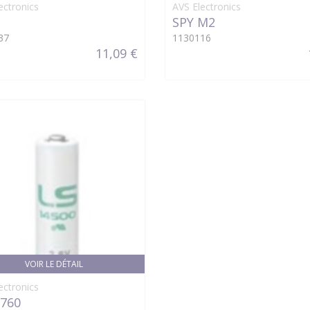
ectronics
AVS Electronics
SPY M2
37
1130116
11,09 €
VOIR LE DÉTAIL
ectronics
760