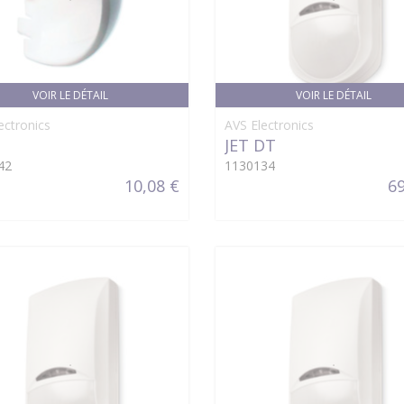
VOIR LE DÉTAIL
VOIR LE DÉTAIL
ectronics
AVS Electronics
JET DT
42
1130134
10,08 €
69