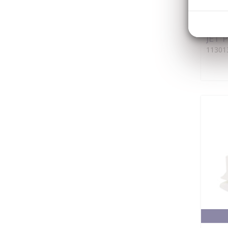
AVS El
JET 
11301