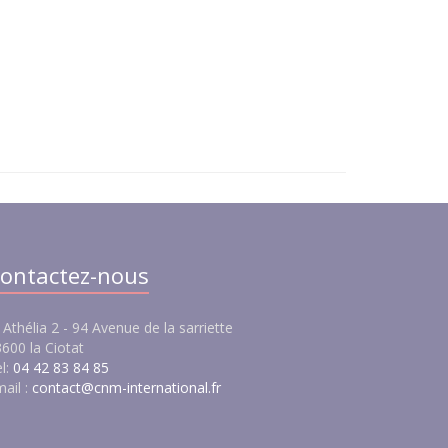
ontactez-nous
 Athélia 2 - 94 Avenue de la sarriette
600 la Ciotat
l:
04 42 83 84 85
ail :
contact@cnm-international.fr