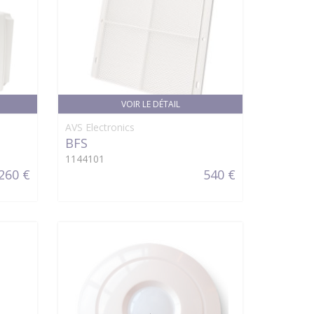
VOIR LE DÉTAIL
AVS Electronics
BFS
1144101
260 €
540 €